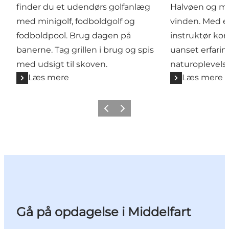
finder du et udendørs golfanlæg
Halvøen og mæ
med minigolf, fodboldgolf og
vinden. Med 
fodboldpool. Brug dagen på
instruktør ko
banerne. Tag grillen i brug og spis
uanset erfarin
med udsigt til skoven.
naturoplevelse
Læs mere
Læs mere
Forrige
Næste
Gå på opdagelse i Middelfart