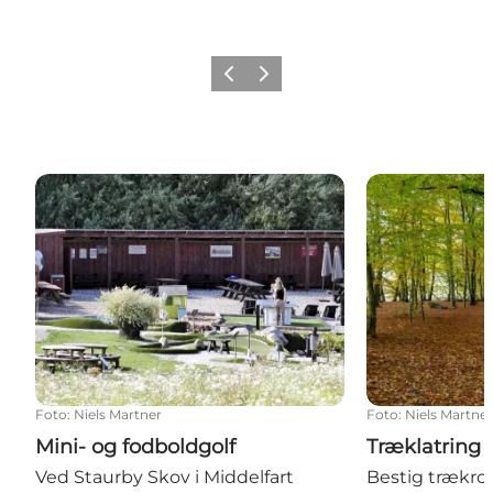
Forrige
Næste
Mini- og fodboldgolf
Træklatring og
Foto
:
Niels Martner
Foto
:
Niels Martne
Mini- og fodboldgolf
Træklatring 
Ved Staurby Skov i Middelfart
Bestig trækro