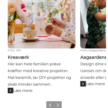
Kreaværk
Aagaardens L
Foto
:
VM
Foto
:
Aagaardens 
Kreaværk
Aagaardens 
Her kan hele familien prøve
Design dine eg
kræfter med kreative projekter.
Uanset om de 
Mal keramik, lav DIY-projekter og
snoede eller s
Læs mere
skab minder sammen.
Læs mere
Forrige
Næste