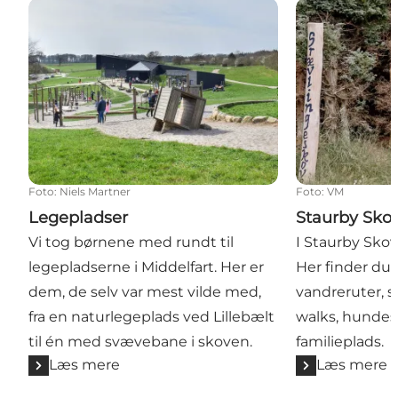
Legepladser
Staurby Skov
Foto
:
Niels Martner
Foto
:
VM
Legepladser
Staurby Sko
Vi tog børnene med rundt til
I Staurby Skov 
legepladserne i Middelfart. Her er
Her finder du
dem, de selv var mest vilde med,
vandreruter, s
fra en naturlegeplads ved Lillebælt
walks, hundesk
til én med svævebane i skoven.
familieplads.
Læs mere
Læs mere