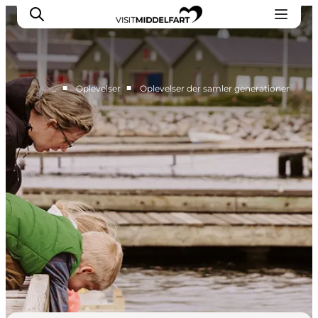
■
■
…
Oplevelser
Oplevelser der samler generationer
Oplevelser
Mad og drikke
Overnatning
Det Sker
Book oplevelse
Møde og Konference