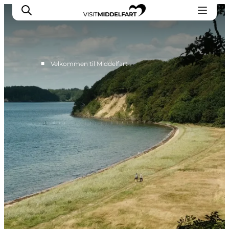
■
Velkommen til Middelfart
Oplevelser
Mad og drikke
Overnatning
Det Sker
Book oplevelse
Møde og Konference