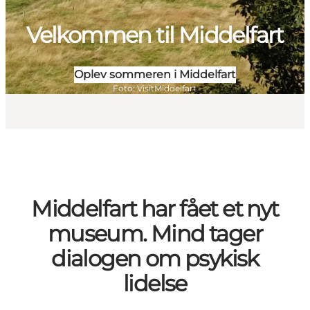
Velkommen til Middelfart
Oplev sommeren i Middelfart
Foto
:
VisitMiddelfart
Middelfart har fået et nyt
museum. Mind tager
dialogen om psykisk
lidelse