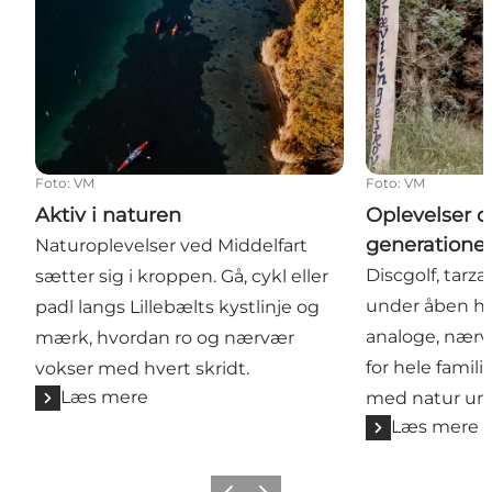
Foto
:
VM
Foto
:
VM
Aktiv i naturen
Oplevelser d
generatione
Naturoplevelser ved Middelfart
Discgolf, tarz
sætter sig i kroppen. Gå, cykl eller
under åben hi
padl langs Lillebælts kystlinje og
analoge, nærv
mærk, hvordan ro og nærvær
for hele fami
vokser med hvert skridt.
Læs mere
med natur un
Læs mere