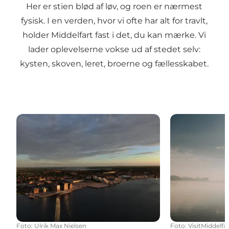
Her er stien blød af løv, og roen er nærmest
fysisk. I en verden, hvor vi ofte har alt for travlt,
holder Middelfart fast i det, du kan mærke. Vi
lader oplevelserne vokse ud af stedet selv:
kysten, skoven, leret, broerne og fællesskabet.
Det starter her
Ro og nærvær
Foto
:
Ulrik Max Nielsen
Foto
:
VisitMiddelfa