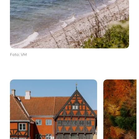
Foto
:
VM
Museer og kultur
Opdag opland