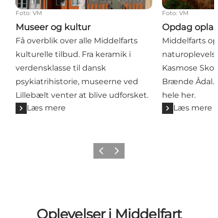
Foto
:
VM
Foto
:
VM
Museer og kultur
Opdag opla
Få overblik over alle Middelfarts
Middelfarts 
kulturelle tilbud. Fra keramik i
naturoplevelser
verdensklasse til dansk
Kasmose Skov
psykiatrihistorie, museerne ved
Brænde Ådal. F
Lillebælt venter at blive udforsket.
hele her.
Læs mere
Læs mere
Forrige
Næste
Oplevelser i Middelfart