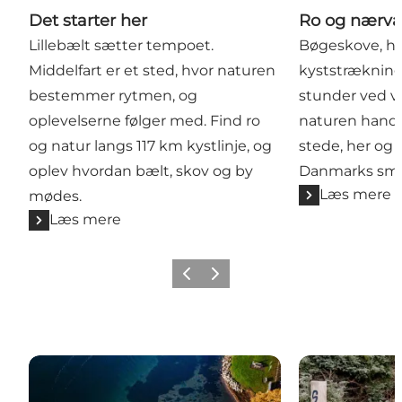
Det starter her
Ro og nærv
Lillebælt sætter tempoet.
Bøgeskove, ha
Middelfart er et sted, hvor naturen
kyststrækninge
bestemmer rytmen, og
stunder ved v
oplevelserne følger med. Find ro
naturen handl
og natur langs 117 km kystlinje, og
stede, her og n
oplev hvordan bælt, skov og by
Danmarks smu
Læs mere
mødes.
Læs mere
Forrige
Næste
Aktiv i naturen
Oplevelser de