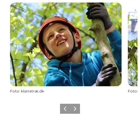
Foto
:
klatretræ.dk
Foto
:
Forrige
Næste