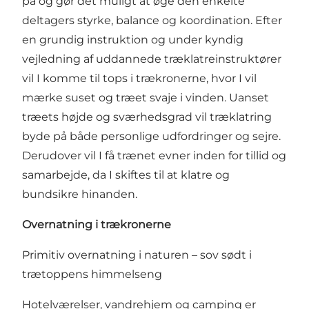
på og gør det muligt at øge den enkelte
deltagers styrke, balance og koordination. Efter
en grundig instruktion og under kyndig
vejledning af uddannede træklatreinstruktører
vil I komme til tops i trækronerne, hvor I vil
mærke suset og træet svaje i vinden. Uanset
træets højde og sværhedsgrad vil træklatring
byde på både personlige udfordringer og sejre.
Derudover vil I få trænet evner inden for tillid og
samarbejde, da I skiftes til at klatre og
bundsikre hinanden.
Overnatning i trækronerne
Primitiv overnatning i naturen – sov sødt i
trætoppens himmelseng
Hotelværelser, vandrehjem og camping er