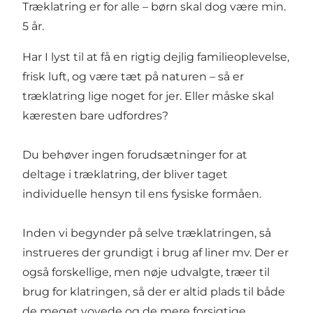
Træklatring er for alle – børn skal dog være min.
5 år.
Har I lyst til at få en rigtig dejlig familieoplevelse,
frisk luft, og være tæt på naturen – så er
træklatring lige noget for jer. Eller måske skal
kæresten bare udfordres?
Du behøver ingen forudsætninger for at
deltage i træklatring, der bliver taget
individuelle hensyn til ens fysiske formåen.
Inden vi begynder på selve træklatringen, så
instrueres der grundigt i brug af liner mv. Der er
også forskellige, men nøje udvalgte, træer til
brug for klatringen, så der er altid plads til både
de meget vovede og de mere forsigtige.