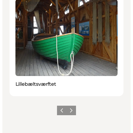
Attraktioner
Lillebæltsværftet
Forrige
Næste