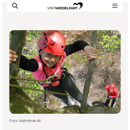
Sport og aktiviteter
Oplevelser
Mad og drikke
Overnatning
Det Sker
Book oplevelse
Møde og Konference
Foto
:
klatretræ.dk