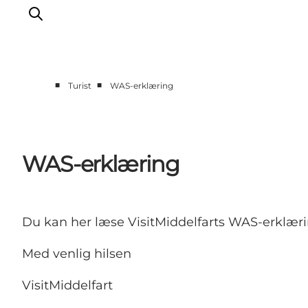
■
■
Turist
WAS-erklæring
Oplevelser
Mad og drikke
Overnatning
WAS-erklæring
Det Sker
Book oplevelse
Møde og Konference
Du kan her læse VisitMiddelfarts WAS-erklærin
Med venlig hilsen
VisitMiddelfart