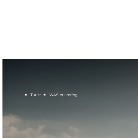
Was erklæring
■
■
Turist
WAS-erklæring