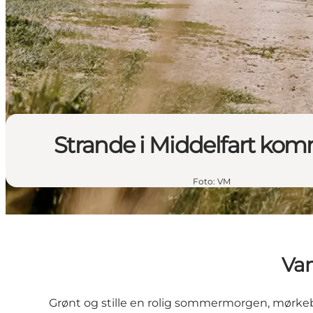
Strande i Middelfart k
Foto
:
VM
Van
Grønt og stille en rolig sommermorgen, mørkeblå