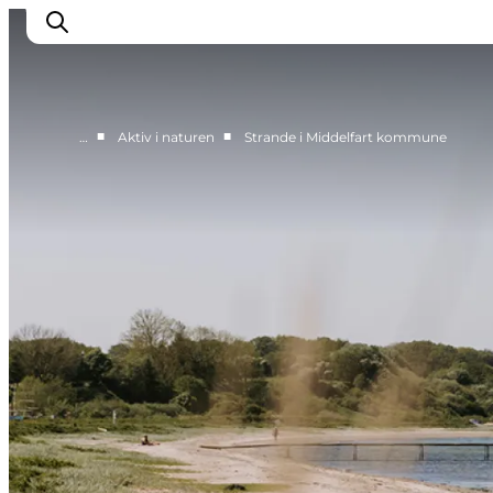
■
■
…
Aktiv i naturen
Strande i Middelfart kommune
Oplevelser
Mad og drikke
Overnatning
Det Sker
Book oplevelse
Møde og Konference