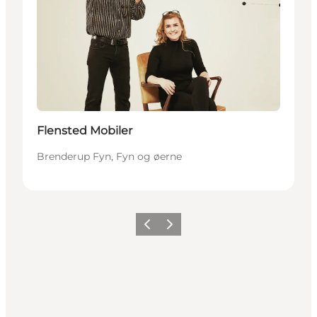
Flensted Mobiler
Brenderup Fyn, Fyn og øerne
Forrige
Næste