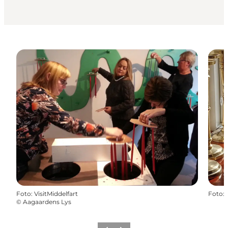
Foto
:
VisitMiddelfart
Foto
:
©
Aagaardens Lys