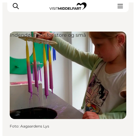
Indendørs sjov for store og små
Oplevelser
Mad og drikke
Overnatning
Det Sker
Book oplevelse
Møde og Konference
Foto
:
Aagaardens Lys