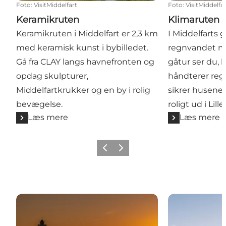
Foto
:
VisitMiddelfart
Foto
:
VisitMiddelfa
Keramikruten
Klimaruten
Keramikruten i Middelfart er 2,3 km
I Middelfarts 
med keramisk kunst i bybilledet.
regnvandet mi
Gå fra CLAY langs havnefronten og
gåtur ser du,
opdag skulpturer,
håndterer reg
Middelfartkrukker og en by i rolig
sikrer husene 
bevægelse.
roligt ud i Lill
Læs mere
Læs mere
Forrige
Næste
Udsigtsposter og solnedgangsspots
To broer - én f