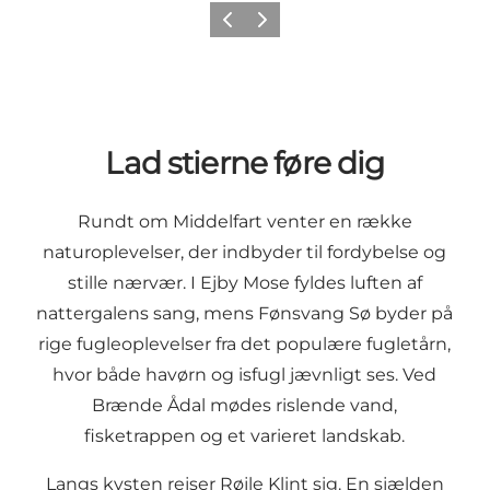
Forrige
Næste
Lad stierne føre dig
Rundt om Middelfart venter en række
naturoplevelser, der indbyder til fordybelse og
stille nærvær. I Ejby Mose fyldes luften af
nattergalens sang, mens Fønsvang Sø byder på
rige fugleoplevelser fra det populære fugletårn,
hvor både havørn og isfugl jævnligt ses. Ved
Brænde Ådal mødes rislende vand,
fisketrappen og et varieret landskab.
Langs kysten rejser Røjle Klint sig. En sjælden