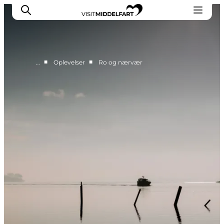
■
■
…
Oplevelser
Ro og nærvær
Oplevelser
Mad og drikke
Overnatning
Det Sker
Book oplevelse
Møde og Konference