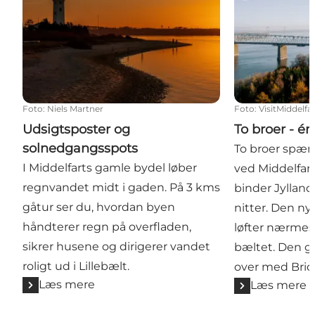
Foto
:
Niels Martner
Foto
:
VisitMiddelfa
Udsigtsposter og
To broer - én
solnedgangsspots
To broer spænd
I Middelfarts gamle bydel løber
ved Middelfart
regnvandet midt i gaden. På 3 kms
binder Jyllan
gåtur ser du, hvordan byen
nitter. Den n
håndterer regn på overfladen,
løfter nærmes
sikrer husene og dirigerer vandet
bæltet. Den g
roligt ud i Lillebælt.
over med Brid
Læs mere
Læs mere