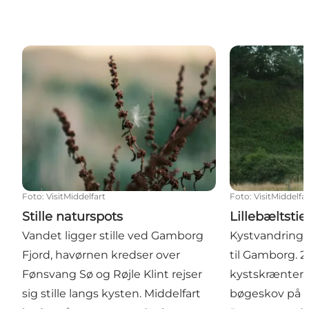
Stille naturspots
Lillebæltstien
Foto
:
VisitMiddelfart
Foto
:
VisitMiddelfa
Stille naturspots
Lillebæltstie
Vandet ligger stille ved Gamborg
Kystvandring v
Fjord, havørnen kredser over
til Gamborg. 
Fønsvang Sø og Røjle Klint rejser
kystskrænter,
sig stille langs kysten. Middelfart
bøgeskov på H