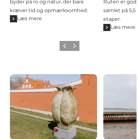
byder på ro og natur, der bare
Ruten er godt 
kræver tid og opmærksomhed.
samlet på 5,5 t
Læs mere
etaper.
Læs mere
Forrige
Næste
Keramikruten
Klimaruten