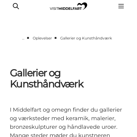
■
■
…
Oplevelser
Gallerier og Kunsthåndværk
Oplevelser
Mad og drikke
Overnatning
Gallerier og
Det Sker
Kunsthåndværk
Book oplevelse
Møde og Konference
I Middelfart og omegn finder du gallerier
og værksteder med keramik, malerier,
bronzeskulpturer og håndlavede uroer.
Mange steder møder du kunstneren