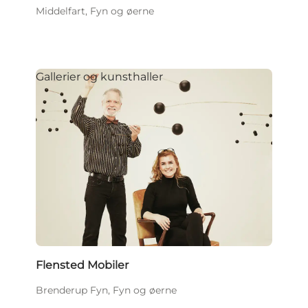
Middelfart, Fyn og øerne
Gallerier og kunsthaller
Flensted Mobiler
Brenderup Fyn, Fyn og øerne