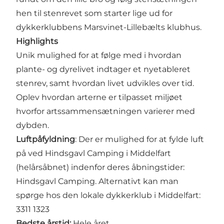
hen til stenrevet som starter lige ud for
dykkerklubbens Marsvinet-Lillebælts klubhus.
Highlights
Unik mulighed for at følge med i hvordan
plante- og dyrelivet indtager et nyetableret
stenrev, samt hvordan livet udvikles over tid.
Oplev hvordan arterne er tilpasset miljøet
hvorfor artssammensætningen varierer med
dybden.
Luftpåfyldning
: Der er mulighed for at fylde luft
på ved Hindsgavl Camping i Middelfart
(helårsåbnet) indenfor deres åbningstider:
Hindsgavl Camping. Alternativt kan man
spørge hos den lokale dykkerklub i Middelfart:
3311 1323
Bedste årstid:
Hele året