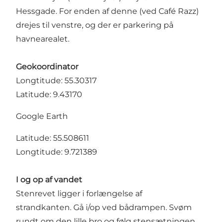
Hessgade. For enden af denne (ved Café Razz)
drejes til venstre, og der er parkering på
havnearealet.
Geokoordinator
Longtitude: 55.30317
Latitude: 9.43170
Google Earth
Latitude: 55.508611
Longtitude: 9.721389
I og op af vandet
Stenrevet ligger i forlængelse af
strandkanten. Gå i/op ved bådrampen. Svøm
rundt om den lille bro og følg stensætningen