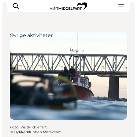
Øvrige aktiviteter
Oplevelser
Mad og drikke
Overnatning
Det Sker
Book oplevelse
Møde og Konference
Foto
:
VisitMiddelfart
©
Dykkerklubben Marsvinet