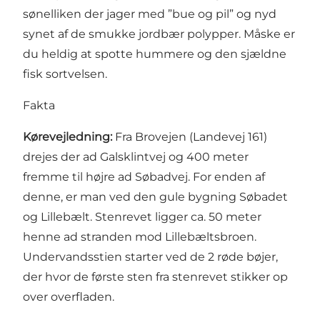
sønelliken der jager med ”bue og pil” og nyd
synet af de smukke jordbær polypper. Måske er
du heldig at spotte hummere og den sjældne
fisk sortvelsen.
Fakta
Kørevejledning:
Fra Brovejen (Landevej 161)
drejes der ad Galsklintvej og 400 meter
fremme til højre ad Søbadvej. For enden af
denne, er man ved den gule bygning Søbadet
og Lillebælt. Stenrevet ligger ca. 50 meter
henne ad stranden mod Lillebæltsbroen.
Undervandsstien starter ved de 2 røde bøjer,
der hvor de første sten fra stenrevet stikker op
over overfladen.