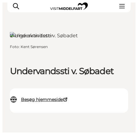
Øvrige aktiviteter
Foto
:
Kent Sørensen
Oplevelser
Mad og drikke
Overnatning
Undervandssti v. Søbadet
Det Sker
Book oplevelse
Møde og Konference
Besøg hjemmeside