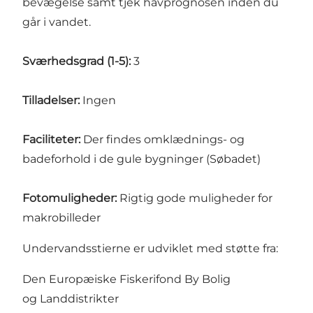
bevægelse samt tjek havprognosen inden du
går i vandet.
Sværhedsgrad (1-5):
3
Tilladelser:
Ingen
Faciliteter:
Der findes omklædnings- og
badeforhold i de gule bygninger (Søbadet)
Fotomuligheder:
Rigtig gode muligheder for
makrobilleder
Undervandsstierne er udviklet med støtte fra:
Den Europæiske Fiskerifond By Bolig
og Landdistrikter