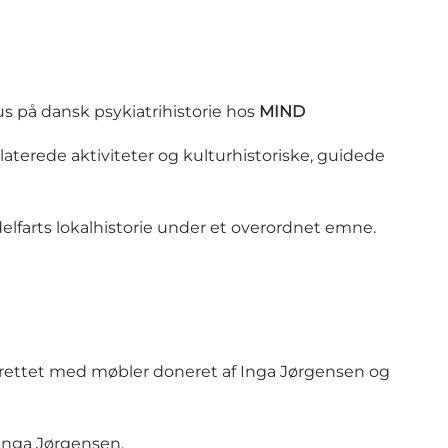
s på dansk psykiatrihistorie hos
MIND
terede aktiviteter og kulturhistoriske, guidede
elfarts lokalhistorie under et overordnet emne.
drettet med møbler doneret af Inga Jørgensen og
 Inga Jørgensen.