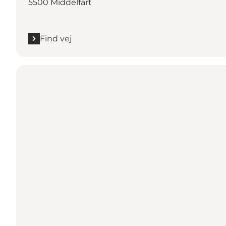
5500 Middelfart
Find vej