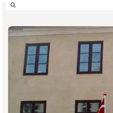
Museer
Oplevelser
Mad og drikke
Overnatning
Det Sker
Book oplevelse
Møde og Konference