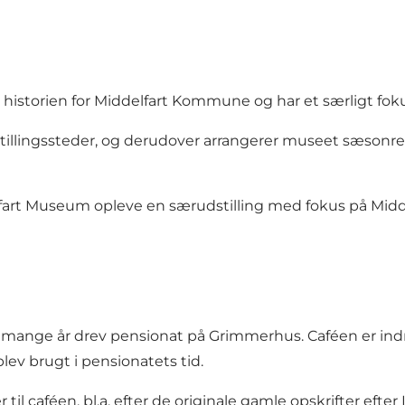
istorien for Middelfart Kommune og har et særligt foku
illingssteder, og derudover arrangerer museet sæsonrela
elfart Museum opleve en særudstilling med fokus på Midd
 i mange år drev pensionat på Grimmerhus. Caféen er in
lev brugt i pensionatets tid.
il caféen, bl.a. efter de originale gamle opskrifter efter