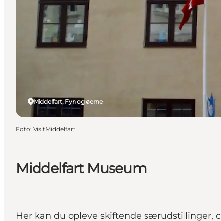
Middelfart, Fyn og øerne
Foto
:
VisitMiddelfart
Middelfart Museum
Her kan du opleve skiftende særudstillinge