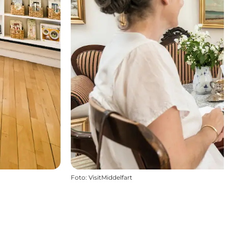
Foto
:
VisitMiddelfart