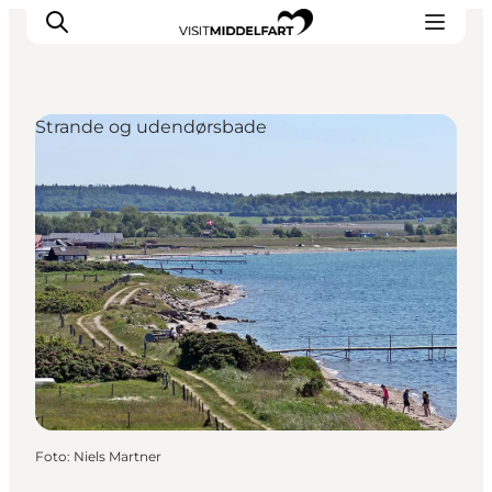
Strande og udendørsbade
Oplevelser
Mad og drikke
Overnatning
Det Sker
Book oplevelse
Møde og Konference
Foto
:
Niels Martner