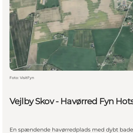
Foto
:
VisitFyn
Vejlby Skov - Havørred Fyn Hotsp
En spændende havørredplads med dybt badekar o