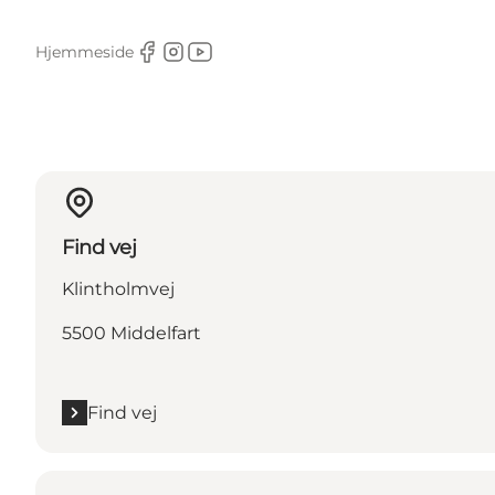
Hjemmeside
Facebook
Instagram
Youtube
Find vej
Klintholmvej
5500 Middelfart
Find vej