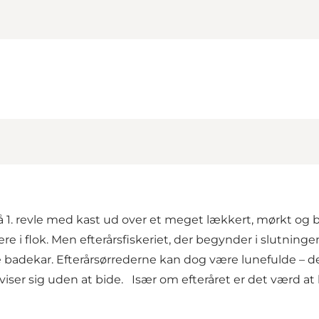
 1. revle med kast ud over et meget lækkert, mørkt og b
 i flok. Men efterårsfiskeriet, der begynder i slutning
 badekar. Efterårsørrederne kan dog være lunefulde – de v
ne viser sig uden at bide. Især om efteråret er det værd a