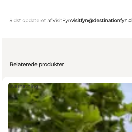
Sidst opdateret af:
VisitFyn
visitfyn@destinationfyn.
Relaterede produkter
Overnatning