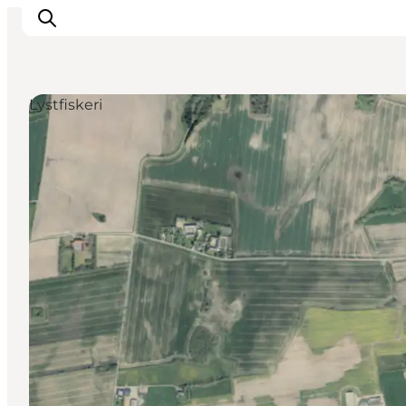
Lystfiskeri
Oplevelser
Mad og drikke
Overnatning
Det Sker
Book oplevelse
Møde og Konference