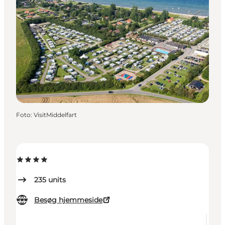
Foto
:
VisitMiddelfart
235
units
Besøg hjemmeside