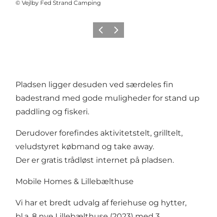
©
Vejlby Fed Strand Camping
Forrige
Næste
Pladsen ligger desuden ved særdeles fin
badestrand med gode muligheder for stand up
paddling og fiskeri.
Derudover forefindes aktivitetstelt, grilltelt,
veludstyret købmand og take away.
Der er gratis trådløst internet på pladsen.
Mobile Homes & Lillebælthuse
Vi har et bredt udvalg af feriehuse og hytter,
bl.a. 8 nye Lillebælthuse (2023) med 3