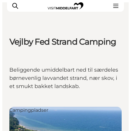
Vejlby Fed Strand Camping
Oplevelser
Mad og drikke
Overnatning
Beliggende umiddelbart ned til særdeles
Det Sker
børnevenlig lavvandet strand, nær skov, i
Book oplevelse
et smukt bakket landskab.
Møde og Konference
Campingpladser