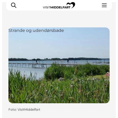
Strande og udendørsbade
Oplevelser
Mad og drikke
Overnatning
Det Sker
Book oplevelse
Møde og Konference
Foto
:
VisitMiddelfart