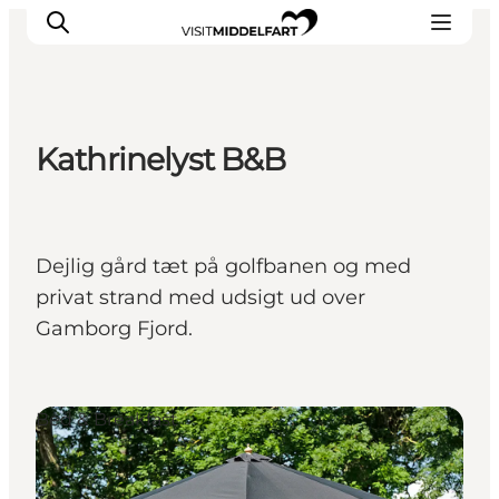
Kathrinelyst B&B
Oplevelser
Mad og drikke
Overnatning
Dejlig gård tæt på golfbanen og med
Det Sker
privat strand med udsigt ud over
Book oplevelse
Gamborg Fjord.
Møde og Konference
Bed & Breakfast