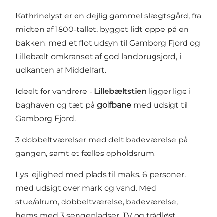
Kathrinelyst er en dejlig gammel slægtsgård, fra
midten af 1800-tallet, bygget lidt oppe på en
bakken, med et flot udsyn til Gamborg Fjord og
Lillebælt omkranset af god landbrugsjord, i
udkanten af Middelfart.
Ideelt for vandrere -
Lillebæltstien
ligger lige i
baghaven og tæt på
golfbane
med udsigt til
Gamborg Fjord.
3 dobbeltværelser med delt badeværelse på
gangen, samt et fælles opholdsrum.
Lys lejlighed med plads til maks. 6 personer.
med udsigt over mark og vand. Med
stue/alrum, dobbeltværelse, badeværelse,
hems med 3 sengepladser. TV og trådløst