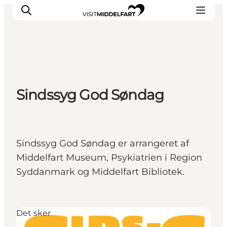
Oplevelser
Sindssyg God Søndag
Mad og drikke
Overnatning
Det Sker
Book oplevelse
Sindssyg God Søndag er arrangeret af
Møde og Konference
Middelfart Museum, Psykiatrien i Region
Syddanmark og Middelfart Bibliotek.
Det sker