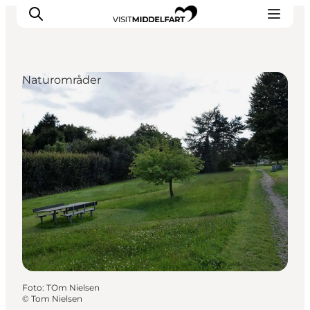
Naturområder
Oplevelser
Mad og drikke
Overnatning
Det Sker
Book oplevelse
Møde og Konference
Foto
:
TOm Nielsen
©
Tom Nielsen