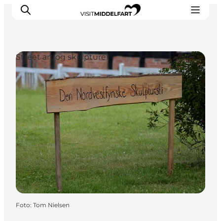
Street art og skulpturer
Oplevelser
Mad og drikke
Overnatning
Det Sker
Book oplevelse
Møde og Konference
Foto
:
Tom Nielsen