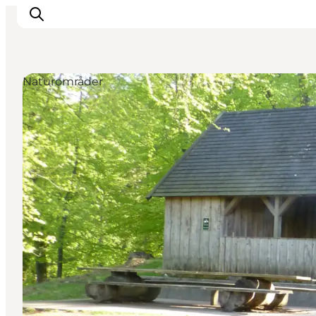
Naturområder
Oplevelser
Mad og drikke
Overnatning
Det Sker
Book oplevelse
Møde og Konference