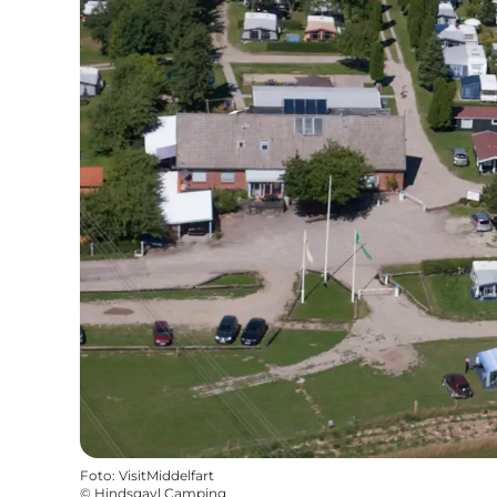
Foto
:
VisitMiddelfart
©
Hindsgavl Camping