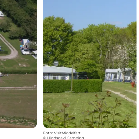
Foto
:
VisitMiddelfart
©
Hindsgavl Camping