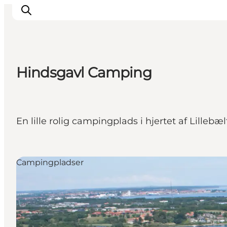
Hindsgavl Camping
Oplevelser
Mad og drikke
Overnatning
En lille rolig campingplads i hjertet af Lille
Det Sker
Book oplevelse
Møde og Konference
Campingpladser