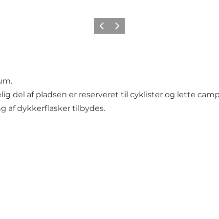
Forrige
Næste
rum.
ig del af pladsen er reserveret til cyklister og lette camp
af dykkerflasker tilbydes.