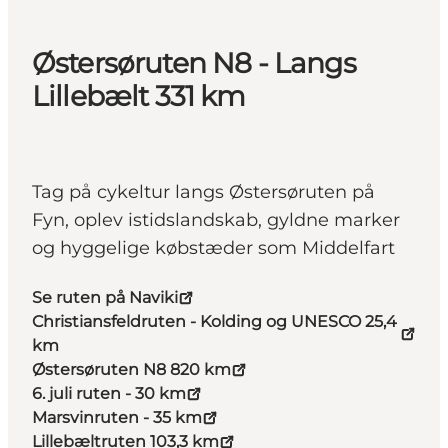
Østersøruten N8 - Langs
Lillebælt 331 km
Tag på cykeltur langs Østersøruten på
Fyn, oplev istidslandskab, gyldne marker
og hyggelige købstæder som Middelfart
Se ruten på Naviki
Christiansfeldruten - Kolding og UNESCO 25,4
km
Østersøruten N8 820 km
6. juli ruten - 30 km
Marsvinruten - 35 km
Lillebæltruten 103,3 km