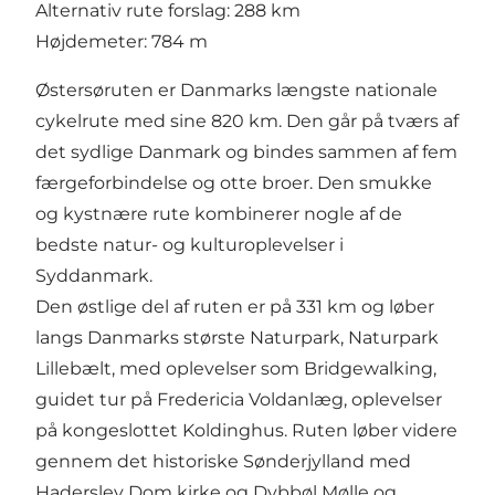
Alternativ rute forslag: 288 km
Højdemeter: 784 m
Østersøruten er Danmarks længste nationale
cykelrute med sine 820 km. Den går på tværs af
det sydlige Danmark og bindes sammen af fem
færgeforbindelse og otte broer. Den smukke
og kystnære rute kombinerer nogle af de
bedste natur- og kulturoplevelser i
Syddanmark.
Den østlige del af ruten er på 331 km og løber
langs Danmarks største Naturpark, Naturpark
Lillebælt, med oplevelser som Bridgewalking,
guidet tur på Fredericia Voldanlæg, oplevelser
på kongeslottet Koldinghus. Ruten løber videre
gennem det historiske Sønderjylland med
Haderslev Dom kirke og Dybbøl Mølle og