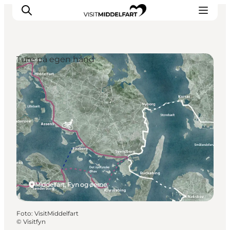
Ture på egen hånd
Oplevelser
Mad og drikke
Overnatning
Det Sker
Book oplevelse
Møde og Konference
Middelfart, Fyn og øerne
Foto
:
VisitMiddelfart
©
Visitfyn