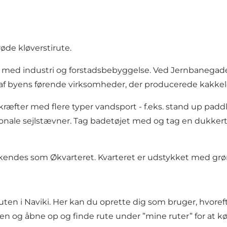
røde kløverstirute.
ie med industri og forstadsbebyggelse. Ved Jernbanegade l
af byens førende virksomheder, der producerede kakkelo
fter med flere typer vandsport - f.eks. stand up paddl
ionale sejlstævner. Tag badetøjet med og tag en dukkert 
g kendes som Økvarteret. Kvarteret er udstykket med gr
il ruten i Naviki. Her kan du oprette dig som bruger, hv
 og åbne op og finde rute under ”mine ruter” for at køre 