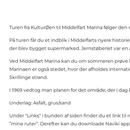
Turen fra KulturØen til Middelfart Marina følger den 
På turen får du et indblik i Middelfarts nyere histor
der blev bygget supermarked. Jernstøberiet var en 
Ved Middelfart Marina kan du om sommeren prøve kræ
Marinaen er også stedet, hvor der afholdes internat
Skrillinge strand.
I 1969 vedtog man planen for det område, der i da
Underlag: Asfalt, grus/sand
Under "Links" i bunden af siden finder du et link t
”mine ruter”. Derefter kan du downloade Naviki appen