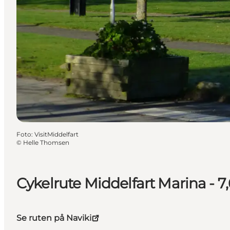
Foto
:
VisitMiddelfart
©
Helle Thomsen
Cykelrute Middelfart Marina - 7
Se ruten på Naviki