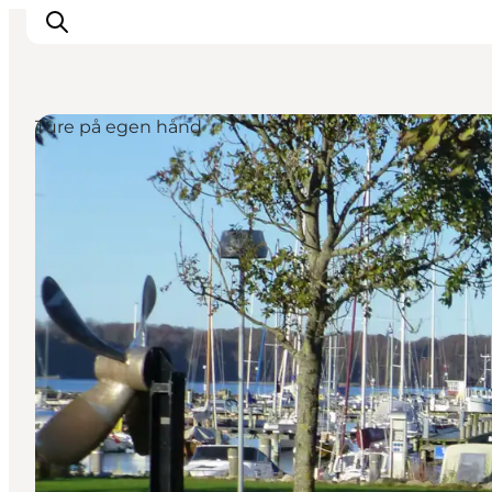
Ture på egen hånd
Oplevelser
Mad og drikke
Overnatning
Det Sker
Book oplevelse
Møde og Konference