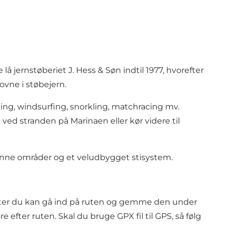
å jernstøberiet J. Hess & Søn indtil 1977, hvorefter
vne i støbejern.
ing, windsurfing, snorkling, matchracing mv.
ved stranden på Marinaen eller kør videre til
ønne områder og et veludbygget stisystem.
orefter du kan gå ind på ruten og gemme den under
efter ruten. Skal du bruge GPX fil til GPS, så følg