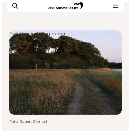
Fortidsminder og ruiner
Oplevelser
Mad og drikke
Overnatning
Det Sker
Book oplevelse
Møde og Konference
Foto
:
Robert Damisch