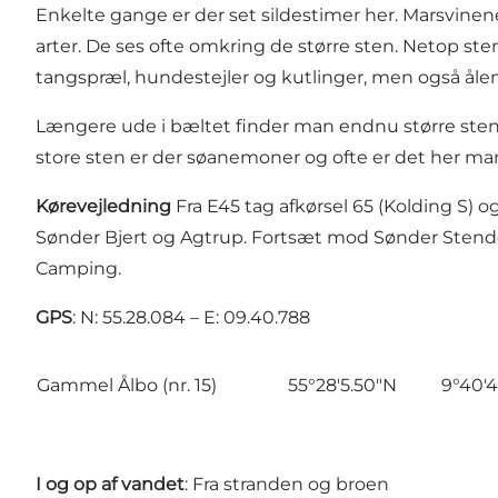
Enkelte gange er der set sildestimer her. Marsvine
arter. De ses ofte omkring de større sten. Netop s
tangspræl, hundestejler og kutlinger, men også å
Længere ude i bæltet finder man endnu større ste
store sten er der søanemoner og ofte er det her ma
Kørevejledning
Fra E45 tag afkørsel 65 (Kolding S) o
Sønder Bjert og Agtrup. Fortsæt mod Sønder Stende
Camping.
GPS
: N: 55.28.084 – E: 09.40.788
Gammel Ålbo (nr. 15)
55°28'5.50"N
9°40'4
I og op af vandet
: Fra stranden og broen