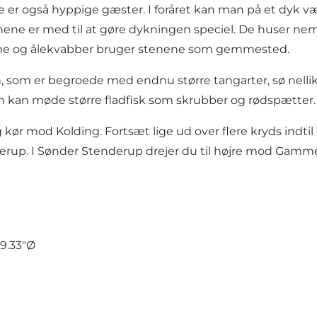
ne er også hyppige gæster. I foråret kan man på et dyk 
tenene er med til at gøre dykningen speciel. De huser 
lene og ålekvabber bruger stenene som gemmested.
n, som er begroede med endnu større tangarter, sø ne
n kan møde større fladfisk som skrubber og rødspætter.
g kør mod Kolding. Fortsæt lige ud over flere kryds indtil
rup. I Sønder Stenderup drejer du til højre mod Gamm
9.33"Ø