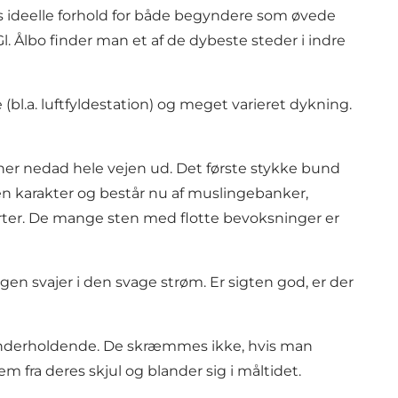
s ideelle forhold for både begyndere som øvede
. Ålbo finder man et af de dybeste steder i indre
 (bl.a. luftfyldestation) og meget varieret dykning.
åner nedad hele vejen ud. Det første stykke bund
en karakter og består nu af muslingebanker,
er. De mange sten med flotte bevoksninger er
en svajer i den svage strøm. Er sigten god, er der
 underholdende. De skræmmes ikke, hvis man
fra deres skjul og blander sig i måltidet.