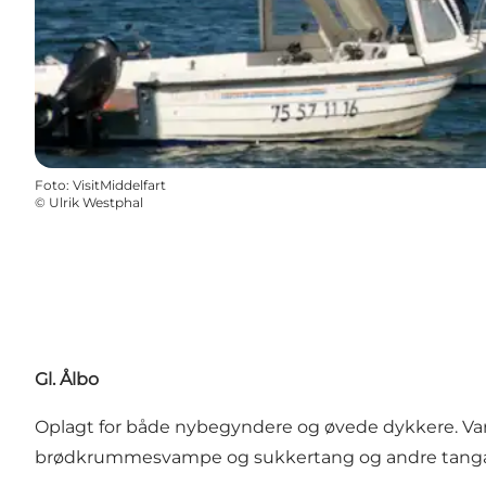
Foto
:
VisitMiddelfart
©
Ulrik Westphal
Gl. Ålbo
Oplagt for både nybegyndere og øvede dykkere. Var
brødkrummesvampe og sukkertang og andre tanga