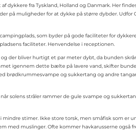
 af dykkere fra Tyskland, Holland og Danmark. Her finde
r på muligheder for at dykke på større dybder. Udfor Gl
 en campingplads, som byder på gode faciliteter for dykkere
pladsens faciliteter. Henvendelse i receptionen.
n og der bliver hurtigt et par meter dybt, da bunden skr
ommet igennem dette bælte på lavere vand, skifter bund
 med brødkrummesvampe og sukkertang og andre tangart
t når solens stråler rammer de gule svampe og sukkertang
 i mindre stimer. Ikke store torsk, men småfisk som er
dem med muslinger. Ofte kommer havkarusserne også frem 