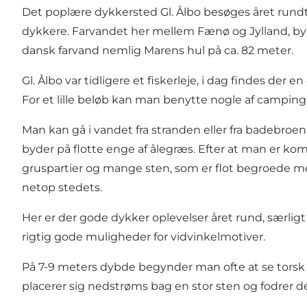
Det poplære dykkersted Gl. Ålbo besøges året rundt
dykkere. Farvandet her mellem Fænø og Jylland, byde
dansk farvand nemlig Marens hul på ca. 82 meter.
Gl. Ålbo var tidligere et fiskerleje, i dag findes der
For et lille beløb kan man benytte nogle af camping
Man kan gå i vandet fra stranden eller fra badebroe
byder på flotte enge af ålegræs. Efter at man er k
gruspartier og mange sten, som er flot begroede
netop stedets.
Her er der gode dykker oplevelser året rund, særlig
rigtig gode muligheder for vidvinkelmotiver.
På 7-9 meters dybde begynder man ofte at se torsk
placerer sig nedstrøms bag en stor sten og fodrer 