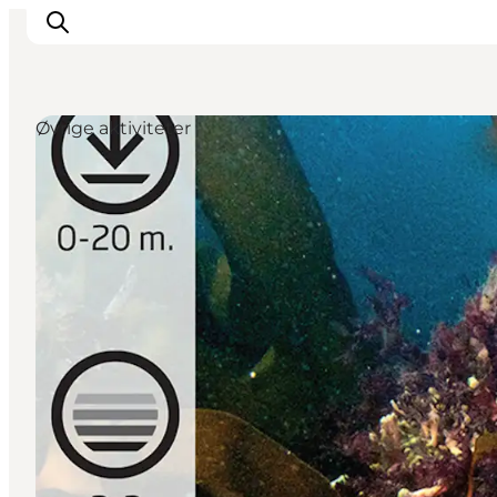
Øvrige aktiviteter
Oplevelser
Mad og drikke
Overnatning
Det Sker
Book oplevelse
Møde og Konference