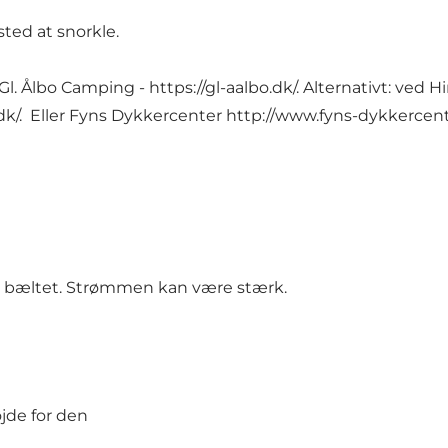
ted at snorkle.
d Gl. Ålbo Camping -
https://gl-aalbo.dk/
. Alternativt: ved 
dk/
. Eller Fyns Dykkercenter
http://www.fyns-dykkercent
i bæltet. Strømmen kan være stærk.
jde for den