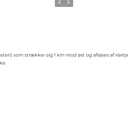
Forrige
Næste
en) som strækker sig 1 km mod øst og afløses af Varbjer
nke