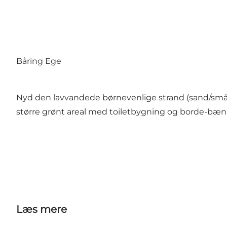
Båring Ege
Nyd den lavvandede børnevenlige strand (sand/småst
større grønt areal med toiletbygning og borde-bæ
Læs mere