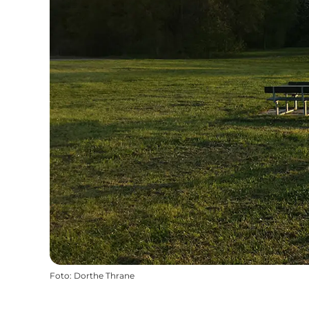
Foto
:
Dorthe Thrane