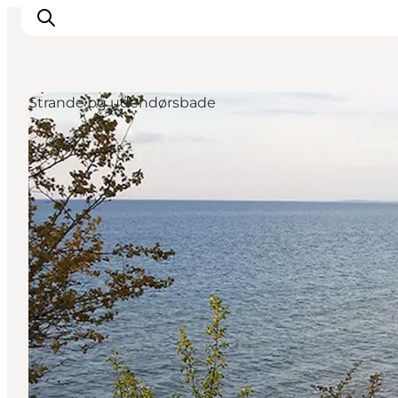
Strande og udendørsbade
Oplevelser
Mad og drikke
Overnatning
Det Sker
Book oplevelse
Møde og Konference