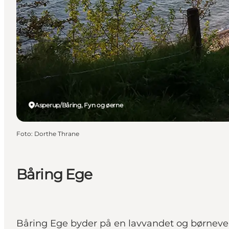
Asperup/Båring, Fyn og øerne
Foto
:
Dorthe Thrane
Båring Ege
Båring Ege byder på en lavvandet og børnevenl