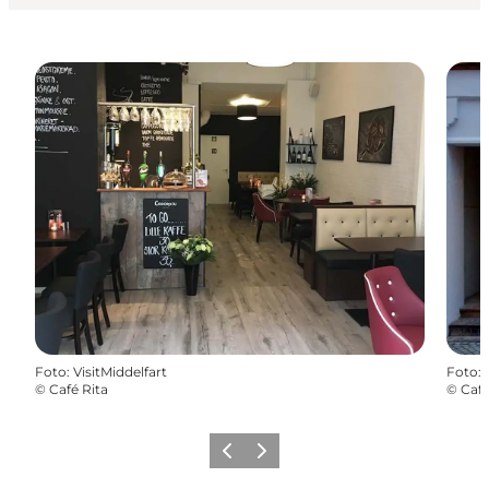
Foto
:
VisitMiddelfart
Foto
:
©
Café Rita
©
Café
Forrige
Næste