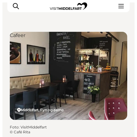
Cafeer
Oplevelser
Mad og drikke
Overnatning
Det Sker
Book oplevelse
Møde og Konference
Middelfart, Fyn og øerne
Foto
:
VisitMiddelfart
©
Café Rita