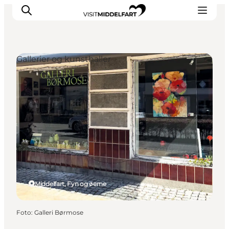
Gallerier og kunsthaller
Oplevelser
Mad og drikke
Overnatning
Det Sker
Book oplevelse
Møde og Konference
Middelfart, Fyn og øerne
Foto
:
Galleri Børmose