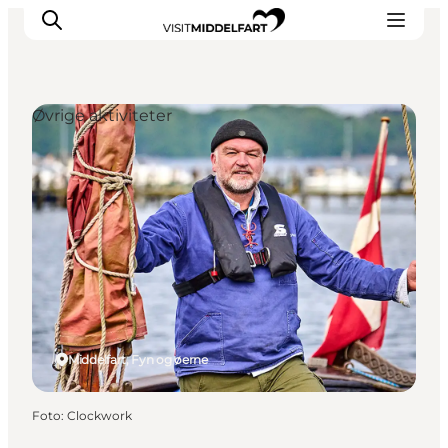
Øvrige aktiviteter
Oplevelser
Mad og drikke
Overnatning
Det Sker
Book oplevelse
Møde og Konference
Middelfart, Fyn og øerne
Foto
:
Clockwork