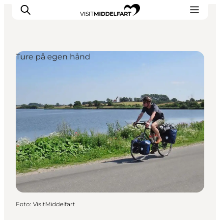
Ture på egen hånd
Oplevelser
Mad og drikke
Overnatning
Det Sker
Book oplevelse
Møde og Konference
Foto
:
VisitMiddelfart