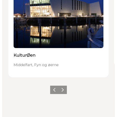
KulturØen
Middelfart, Fyn og øerne
Forrige
Næste