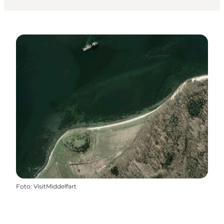
Foto
:
VisitMiddelfart