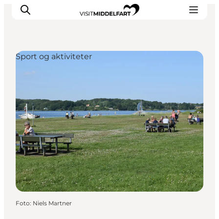
Sport og aktiviteter
Oplevelser
Mad og drikke
Overnatning
Det Sker
Book oplevelse
Møde og Konference
Foto
:
Niels Martner