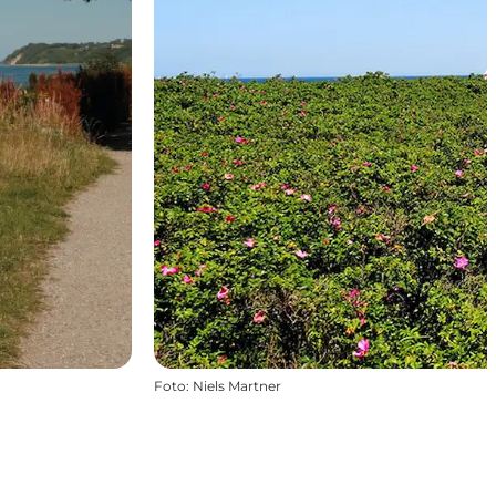
Foto
:
Niels Martner