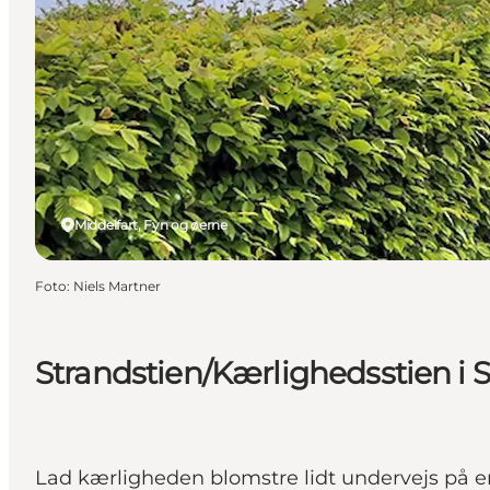
Middelfart, Fyn og øerne
Foto
:
Niels Martner
Strandstien/Kærlighedsstien i S
Lad kærligheden blomstre lidt undervejs på en 