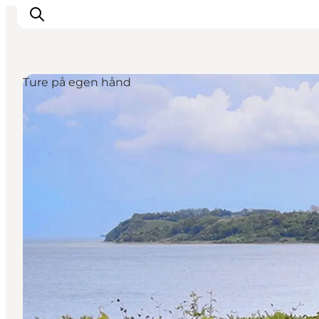
Ture på egen hånd
Oplevelser
Mad og drikke
Overnatning
Det Sker
Book oplevelse
Møde og Konference