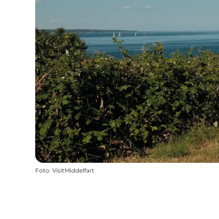
Foto
:
VisitMiddelfart