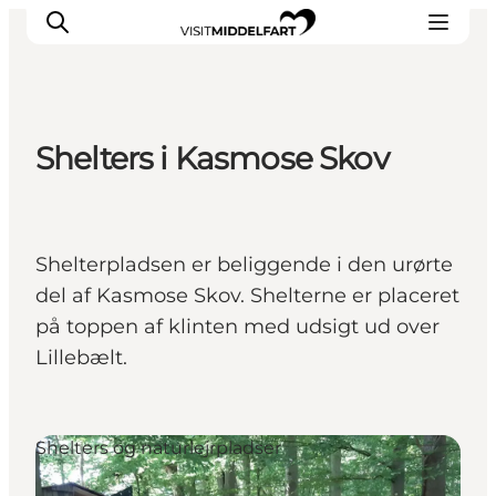
Shelters i Kasmose Skov
Oplevelser
Mad og drikke
Overnatning
Shelterpladsen er beliggende i den urørte
Det Sker
del af Kasmose Skov. Shelterne er placeret
Book oplevelse
på toppen af klinten med udsigt ud over
Møde og Konference
Lillebælt.
Shelters og naturlejrpladser