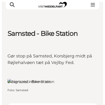
Samsted - Bike Station
Oplevelser
Mad og drikke
Overnatning
Gør stop på Samsted, Korsbjerg midt på
Det Sker
Røjlehalvøen tæt på Vejlby Fed.
Book oplevelse
Møde og Konference
Øvrig turistinformation
Foto
:
Samsted