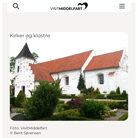
Kirker og klostre
Oplevelser
Mad og drikke
Overnatning
Det Sker
Book oplevelse
Møde og Konference
Foto
:
VisitMiddelfart
©
Bent Sørensen