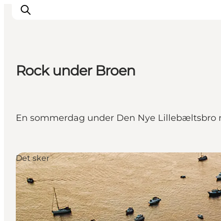
Rock under Broen
Oplevelser
Mad og drikke
Overnatning
En sommerdag under Den Nye Lillebæltsbro
Det Sker
Book oplevelse
Møde og Konference
Det sker