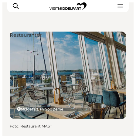
Restauranter
Oplevelser
Mad og drikke
Overnatning
Det Sker
Book oplevelse
Møde og Konference
Middelfart, Fyn og øerne
Foto
:
Restaurant MAST