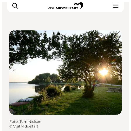
Naturområder
Oplevelser
Mad og drikke
Overnatning
Det Sker
Book oplevelse
Møde og Konference
Foto
:
Tom Nielsen
©
VisitMiddelfart