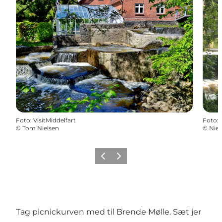
Foto
:
VisitMiddelfart
Foto
:
©
Tom Nielsen
©
Niel
Forrige
Næste
Tag picnickurven med til Brende Mølle. Sæt jer