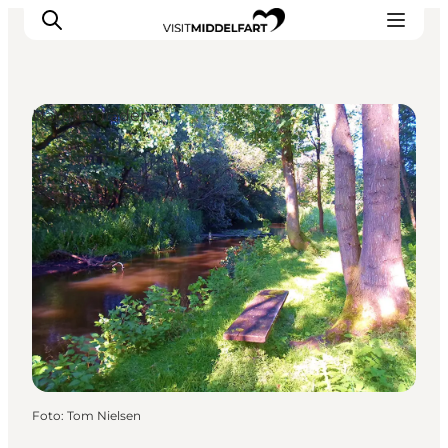
Naturområder
Oplevelser
Mad og drikke
Overnatning
Det Sker
Book oplevelse
Møde og Konference
Foto
:
Tom Nielsen