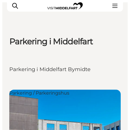
Parkering i Middelfart
Oplevelser
Mad og drikke
Overnatning
Parkering i Middelfart Bymidte
Det Sker
Book oplevelse
Møde og Konference
Parkering / Parkeringshus