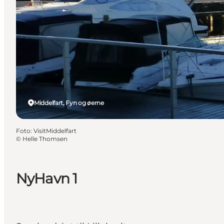
Middelfart, Fyn og øerne
Foto
:
VisitMiddelfart
©
Helle Thomsen
NyHavn 1