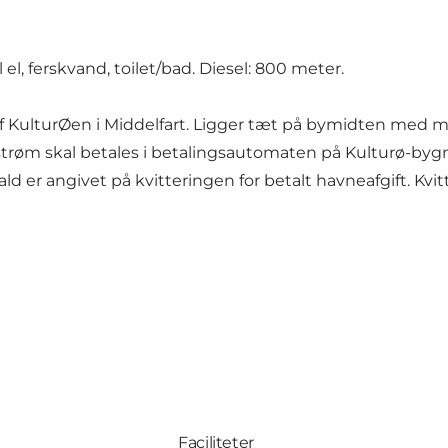
l, ferskvand, toilet/bad. Diesel: 800 meter.
 af KulturØen i Middelfart. Ligger tæt på bymidten med
g strøm skal betales i betalingsautomaten på Kulturø-by
ald er angivet på kvitteringen for betalt havneafgift. Kv
Faciliteter