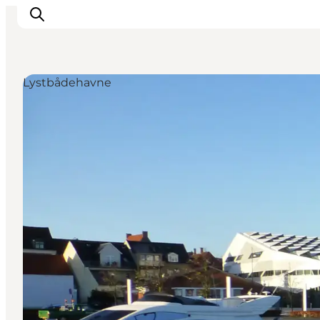
Lystbådehavne
Oplevelser
Mad og drikke
Overnatning
Det Sker
Book oplevelse
Møde og Konference