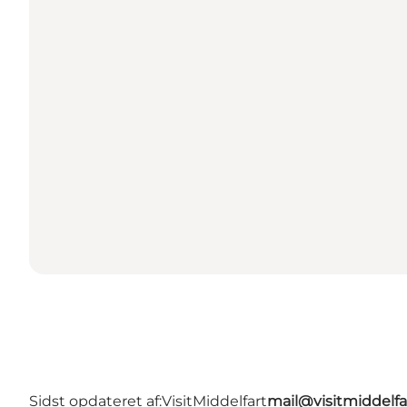
Sidst opdateret af:
VisitMiddelfart
mail@visitmiddelfa