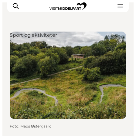
Sport og aktiviteter
Oplevelser
Mad og drikke
Overnatning
Det Sker
Book oplevelse
Møde og Konference
Foto
:
Mads Østergaard