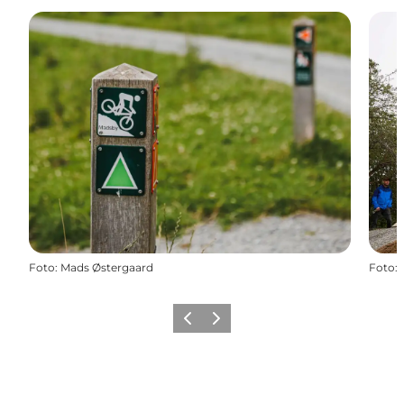
Foto
:
Mads Østergaard
Foto
:
Forrige
Næste