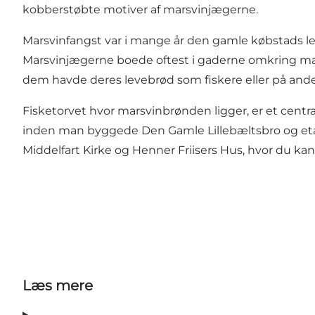
kobberstøbte motiver af marsvinjægerne.
Marsvinfangst var i mange år den gamle købstads lev
Marsvinjægerne boede oftest i gaderne omkring mar
dem havde deres levebrød som fiskere eller på anden
Fisketorvet hvor marsvinbrønden ligger, er et centr
inden man byggede Den Gamle Lillebæltsbro og etab
Middelfart Kirke og Henner Friisers Hus, hvor du kan
Læs mere