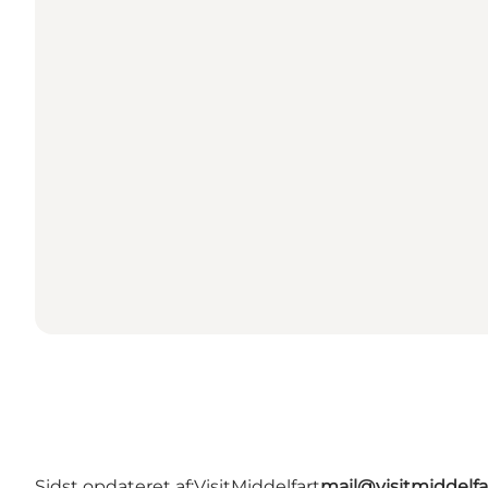
Sidst opdateret af:
VisitMiddelfart
mail@visitmiddelfa