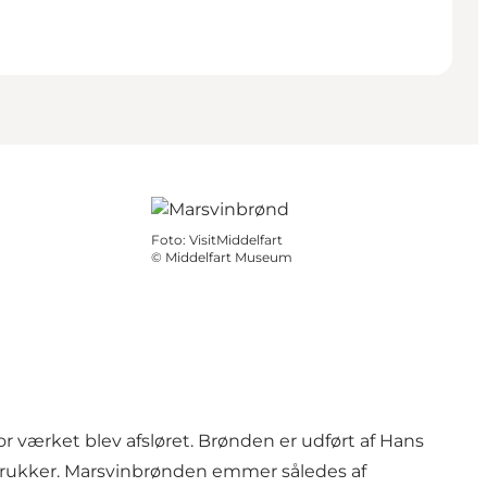
Foto
:
VisitMiddelfart
©
Middelfart Museum
or værket blev afsløret. Brønden er udført af Hans
a. krukker. Marsvinbrønden emmer således af