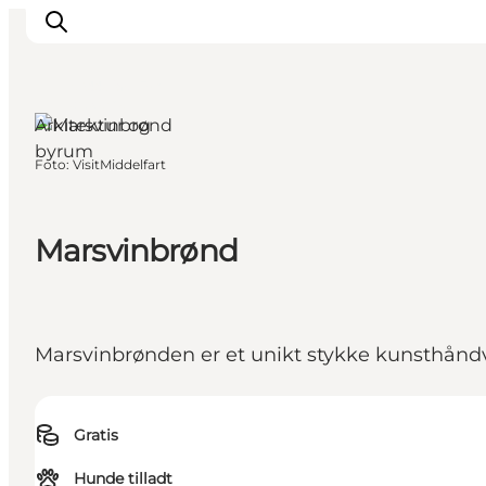
Middelfart, Fyn
og øerne
Arkitektur og
byrum
Foto
:
VisitMiddelfart
Oplevelser
Mad og drikke
Overnatning
Marsvinbrønd
Det Sker
Book oplevelse
Møde og Konference
Marsvinbrønden er et unikt stykke kunsthånd
Gratis
Hunde tilladt