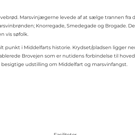
ebrød. Marsvinjægerne levede af at sælge trannen fra dy
svinbrønden; Knorregade, Smedegade og Brogade. Det va
 vis søfolk.
alt punkt i Middelfarts historie. Krydset/pladsen ligger
lerede Brovejen som er nutidens forbindelse til hoved
 besigtige udstilling om Middelfart og marsvinfangst.
Faciliteter