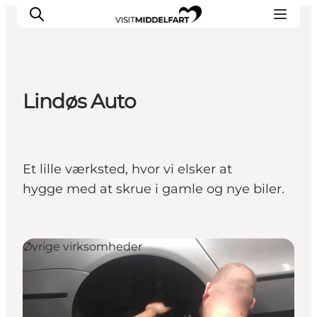
Lindøs Auto
Oplevelser
Mad og drikke
Overnatning
Et lille værksted, hvor vi elsker at
Det Sker
hygge med at skrue i gamle og nye biler.
Book oplevelse
Møde og Konference
Øvrige virksomheder