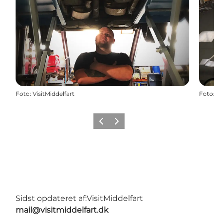
Foto
:
VisitMiddelfart
Foto
:
Forrige
Næste
Sidst opdateret af:
VisitMiddelfart
mail@visitmiddelfart.dk