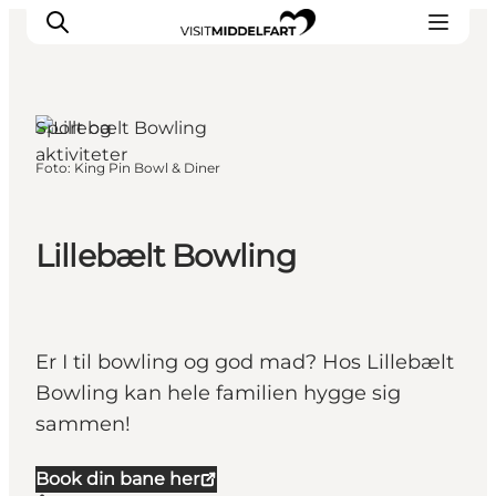
Sport og
aktiviteter
Foto
:
King Pin Bowl & Diner
Oplevelser
Mad og drikke
Overnatning
Lillebælt Bowling
Det Sker
Book oplevelse
Møde og Konference
Er I til bowling og god mad? Hos Lillebælt
Bowling kan hele familien hygge sig
sammen!
Book din bane her