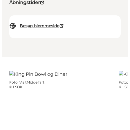
Åbningstider
Besøg hjemmeside
Foto
:
VisitMiddelfart
Foto
:
©
LSOK
©
LSO