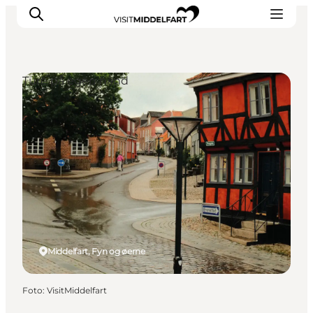
Ture på egen hånd
Oplevelser
Mad og drikke
Overnatning
Det Sker
Book oplevelse
Møde og Konference
Middelfart, Fyn og øerne
Foto
:
VisitMiddelfart