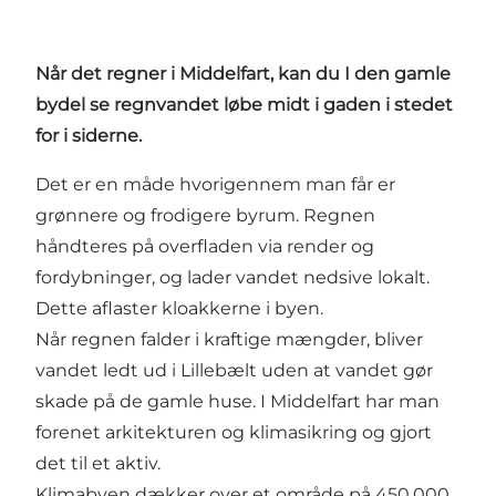
Når det regner i Middelfart, kan du I den gamle
bydel se regnvandet løbe midt i gaden i stedet
for i siderne.
Det er en måde hvorigennem man får er
grønnere og frodigere byrum. Regnen
håndteres på overfladen via render og
fordybninger, og lader vandet nedsive lokalt.
Dette aflaster kloakkerne i byen.
Når regnen falder i kraftige mængder, bliver
vandet ledt ud i Lillebælt uden at vandet gør
skade på de gamle huse. I Middelfart har man
forenet arkitekturen og klimasikring og gjort
det til et aktiv.
Klimabyen dækker over et område på 450.000