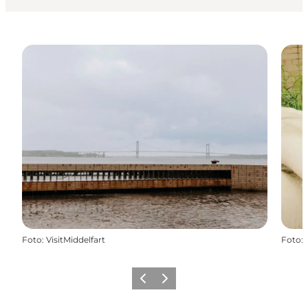
Foto
:
VisitMiddelfart
Foto
:
Forrige
Næste