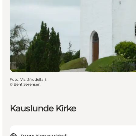
Foto
:
VisitMiddelfart
©
Bent Sørensen
Kauslunde Kirke