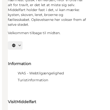
nærmest fysisk. I en verden, hvor vi ofte har
alt for travlt, er det let at miste sig selv.
Middelfart holder fast i det, vi kan mærke:
kysten, skoven, leret, broerne og
fællesskabet. Oplevelserne her vokser frem af
selve stedet.
Velkommen tilbage til midten.
Vælg sprog
Information
WAS - Webtilgængelighed
Turistinformation
VisitMiddelfart