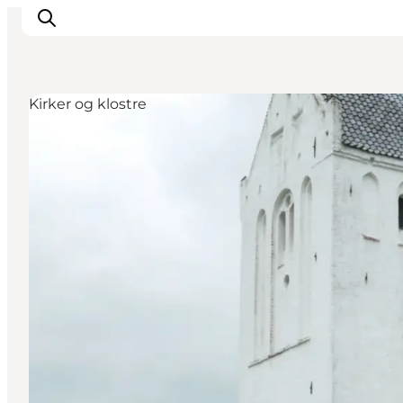
Kirker og klostre
Oplevelser
Mad og drikke
Overnatning
Det Sker
Book oplevelse
Møde og Konference