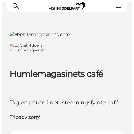
Harndrup, Fyn og øerne
Cafeer
Foto
:
VisitMiddelfart
Oplevelser
©
Humlemagasinet
Mad og drikke
Overnatning
Humlemagasinets café
Det Sker
Book oplevelse
Møde og Konference
Tag en pause i den stemningsfyldte café
Tripadvisor