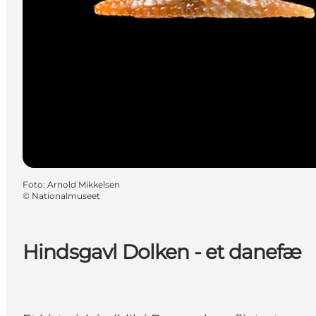
Foto
:
Arnold Mikkelsen
©
Nationalmuseet
Hindsgavl Dolken - et danefæ