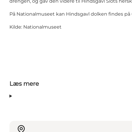
drengen, og gav den videre til Hindsgavl Slots hersk
På Nationalmuseet kan Hindsgavl dolken findes på 
Kilde: Nationalmuseet
Læs mere