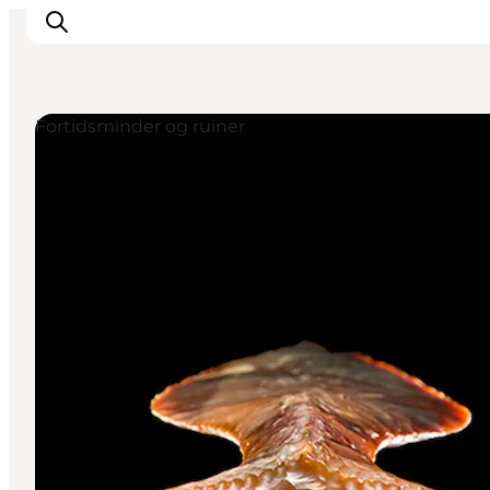
Fortidsminder og ruiner
Oplevelser
Mad og drikke
Overnatning
Det Sker
Book oplevelse
Møde og Konference