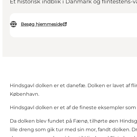
Et historisk indblik i Danmark og flintestens-
Besøg hjemmeside
Hindsgavl dolken er et danefæ. Dolken er lavet af fli
København.
Hindsgavl dolken er et af de fineste eksempler som 
Da dolken blev fundet på Fænø, tilhørte øen Hindsgav
lille dreng som gik tur med sin mor, fandt dolken. D