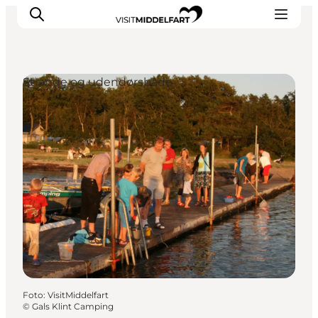
Strande og udendørsbade
Oplevelser
Mad og drikke
Overnatning
Det Sker
Book oplevelse
Møde og Konference
Foto
:
VisitMiddelfart
©
Gals Klint Camping